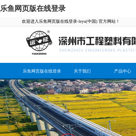
乐鱼网页版在线登录
欢迎进入乐鱼网页版在线登录-leyu(中国) 官方网站！
乐鱼网页版在线登录
关于我们
产品中心