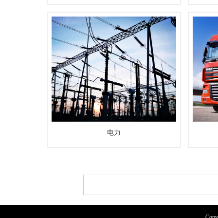
电力
Cop