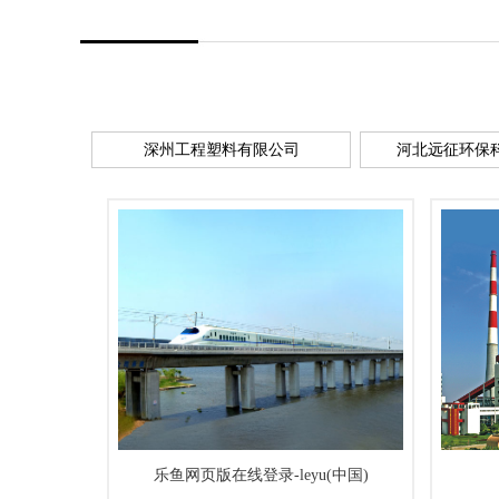
深州工程塑料有限公司
河北远征环保
乐鱼网页版在线登录-leyu(中国)