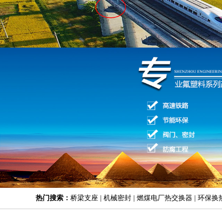
热门搜索：
桥梁支座 | 机械密封 | 燃煤电厂热交换器 | 环保换